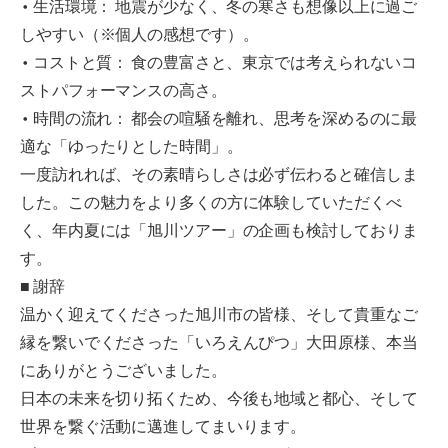
• 生活環境： 地震が少なく、冬の寒さも想像以上に過ご
しやすい（※個人の感想です）。
• コストと質： 食の豊富さと、東京では考えられないコ
ストパフォーマンスの高さ。
• 時間の流れ： 都会の喧騒を離れ、思考を深めるのに最
適な「ゆったりとした時間」。
一度訪れれば、その素晴らしさは必ず伝わると確信しま
した。この魅力をより多くの方に体験していただくべ
く、年内夏には「旭川ツアー」の企画も検討しておりま
す。
■ 謝辞
温かく迎えてくださった旭川市の皆様、そして貴重なご
縁を繋いでくださった「いろえんぴつ」大田原様、本当
にありがとうございました。
日本の未来を切り拓くため、今後も地域と都心、そして
世界を繋ぐ活動に邁進してまいります。