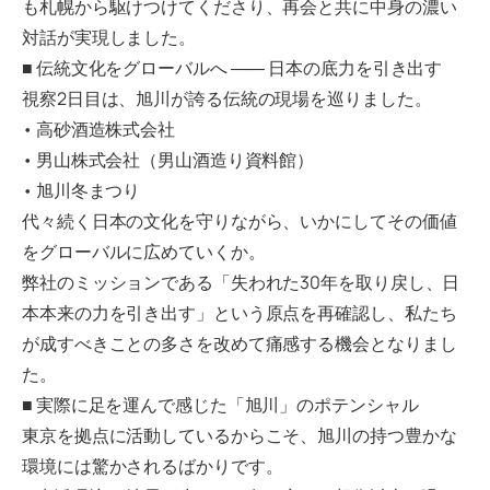
も札幌から駆けつけてくださり、再会と共に中身の濃い
対話が実現しました。
■ 伝統文化をグローバルへ ―― 日本の底力を引き出す
視察2日目は、旭川が誇る伝統の現場を巡りました。
• 高砂酒造株式会社
• 男山株式会社（男山酒造り資料館）
• 旭川冬まつり
代々続く日本の文化を守りながら、いかにしてその価値
をグローバルに広めていくか。
弊社のミッションである「失われた30年を取り戻し、日
本本来の力を引き出す」という原点を再確認し、私たち
が成すべきことの多さを改めて痛感する機会となりまし
た。
■ 実際に足を運んで感じた「旭川」のポテンシャル
東京を拠点に活動しているからこそ、旭川の持つ豊かな
環境には驚かされるばかりです。