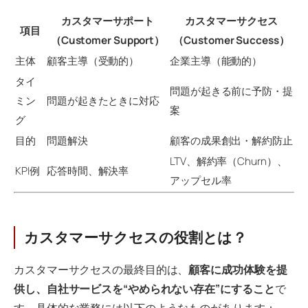
カスタマーサポート
カスタマーサクセス
項目
（Customer Support）
（Customer Success）
主体
顧客主導（受動的）
企業主導（能動的）
タイ
問題が起きる前に予防・提
ミン
問題が起きたときに対応
案
グ
目的
問題解決
顧客の成果創出・解約防止
LTV、解約率（Churn）、
KPI例
応答時間、解決率
アップセル率
カスタマーサクセスの役割とは？
カスタマーサクセスの最終目的は、
顧客に成功体験を提
供し、自社サービスを“やめられない存在”にすること
で
す。具体的な業務には以下のようなものがあります：