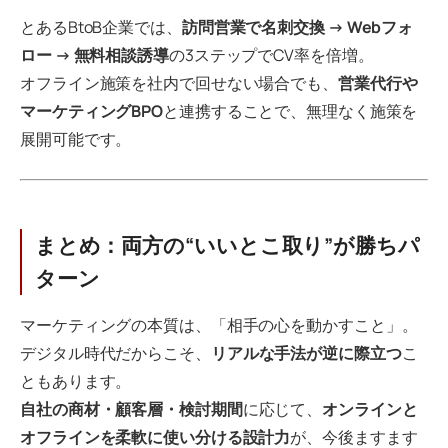
とあるBtoB企業では、
訪問営業で名刺交換 → Webフォ
ロー → 無料相談誘導
の3ステップでCV率を倍増。
オフライン施策を社内で回せない場合でも、
営業代行や
マーケティングBPO
と連携することで、無理なく施策を
展開可能です。
まとめ：両方の“いいとこ取り”が勝ちパ
ターン
マーケティングの本質は、「相手の心を動かすこと」。
デジタル時代だからこそ、
リアルな手法が逆に際立つ
こ
ともあります。
自社の商材・顧客層・検討期間
に応じて、
オンラインと
オフラインを柔軟に使い分ける設計力
が、今後ますます