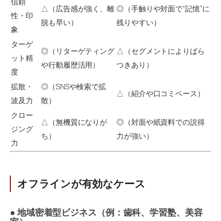
信頼
△（広告感が強く、離
◎（手触りや対面で“記憶”に
性・印
脱も早い）
残りやすい）
象
ターゲ
◎（リターゲティング
△（セグメントによりばら
ット精
や行動履歴活用）
つきあり）
度
拡散・
◎（SNSや検索で拡
△（紹介や口コミベース）
波及力
散）
クロー
△（無機質になりが
◎（対面や紙資料での説得
ジング
ち）
力が強い）
力
オフラインが有効なケース
● 地域密着型ビジネス（例：歯科、学習塾、美容