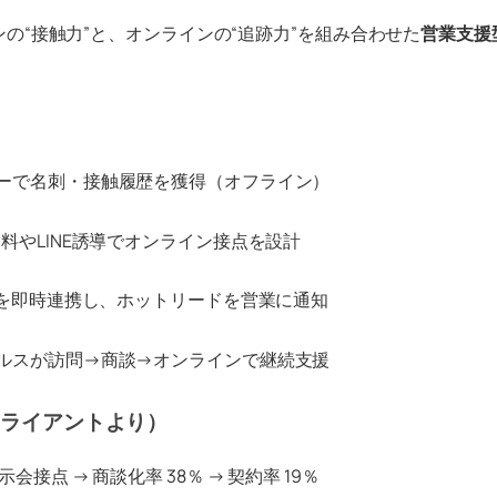
ンの“接触力”と、オンラインの“追跡力”を組み合わせた
営業支援
ーで名刺・接触履歴を獲得（オフライン）
料やLINE誘導でオンライン接点を設計
情報を即時連携し、ホットリードを営業に通知
ルスが訪問→商談→オンラインで継続支援
クライアントより）
会接点 → 商談化率 38％ → 契約率 19％