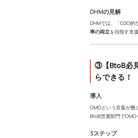
DHMの見解
DHMでは、「O2O
率の両立
を目指す支
③【BtoB
らできる！
導入
OMOという言葉が難
BtoB営業部門でO
3ステップ