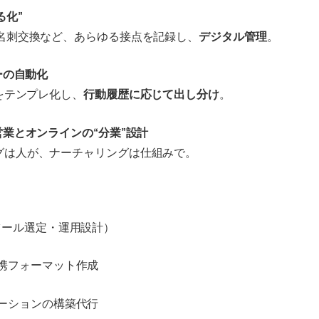
る化”
・名刺交換など、あらゆる接点を記録し、
デジタル管理
。
ローの自動化
信をテンプレ化し、
行動履歴に応じて出し分け
。
営業とオンラインの“分業”設計
グは人が、ナーチャリングは仕組みで。
ツール選定・運用設計）
携フォーマット作成
ーションの構築代行