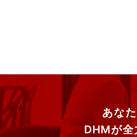
あなた
DHMが