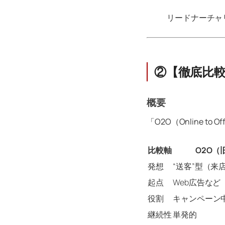
リードナーチャ
②【徹底比較
概要
「O2O（Online 
比較軸
O2O（
発想
“送客”型（来
起点
Web広告など
役割
キャンペーン
継続性
単発的