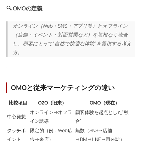
🔍 OMOの定義
オンライン（Web・SNS・アプリ等）とオフライン
（店舗・イベント・対面営業など）を垣根なく統合
し、顧客にとって“自然で快適な体験”を提供する考え
方。
OMOと従来マーケティングの違い
比較項目
O2O（旧来）
OMO（現在）
オンライン→オフラ
顧客体験を起点とした“融
中心発想
イン誘導
合”
タッチポ
限定的（例：Web広
無数（SNS→店舗
イント
告→来店）
→DM→LINE→再来訪）