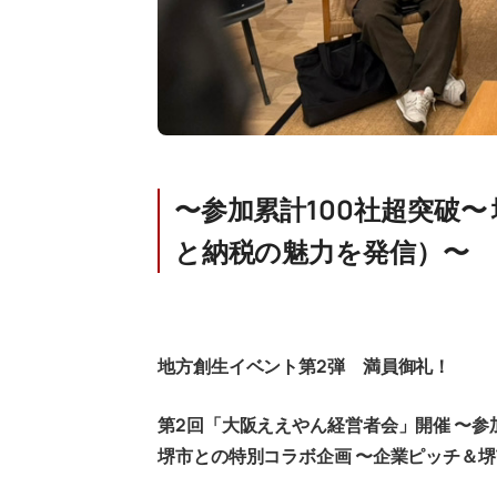
〜参加累計100社超突破
と納税の魅力を発信）〜
地方創生イベント第2弾 満員御礼！
第2回「大阪ええやん経営者会」開催 〜参
堺市との特別コラボ企画 〜企業ピッチ＆