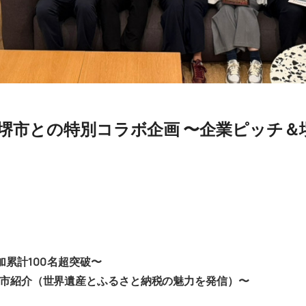
〜 堺市との特別コラボ企画 〜企業ピッチ
加累計100名超突破〜
堺市紹介（世界遺産とふるさと納税の魅力を発信）〜