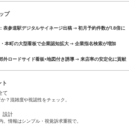
ップ
：表参道駅デジタルサイネージ出稿 → 初月予約件数が1.8倍に
阪・本町の大型看板で企業認知拡大 → 企業指名検索が増加
郊外ロードサイド看板×地図付き誘導 → 来店率の安定化に貢献
ント
全て
所か？混雑度や視認性をチェック。
」設計
以内。情報はシンプル・視覚訴求重視で。