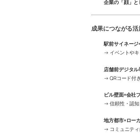
企業の「顔」と
成果につながる活
駅前サイネージ
→ イベントや
店舗前デジタル
→ QRコード付
ビル壁面×会社
→ 信頼性・認
地方都市×ロー
→ コミュニテ