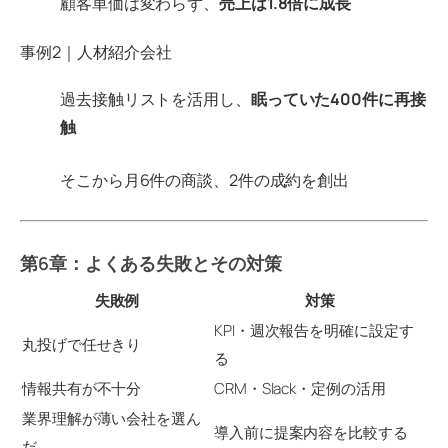
顧客単価は変わらず、
売上は1.8倍に成長
事例2｜人材紹介会社
過去接触リストを活用し、
眠っていた400件に再接
触
そこから月6件の商談、2件の成約を創出
第6章：よくある失敗とその対策
失敗例
対策
KPI・週次報告を明確に設定す
丸投げで任せきり
る
情報共有が不十分
CRM・Slack・定例の活用
業界理解が薄い会社を選ん
導入前に提案内容を比較する
だ