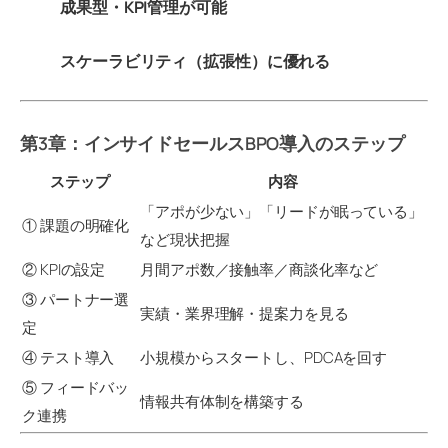
成果型・KPI管理が可能
スケーラビリティ（拡張性）に優れる
第3章：インサイドセールスBPO導入のステップ
ステップ
内容
「アポが少ない」「リードが眠っている」
① 課題の明確化
など現状把握
② KPIの設定
月間アポ数／接触率／商談化率など
③ パートナー選
実績・業界理解・提案力を見る
定
④ テスト導入
小規模からスタートし、PDCAを回す
⑤ フィードバッ
情報共有体制を構築する
ク連携